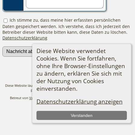
Ich stimme zu, dass meine hier erfassten persönlichen
Daten gespeichert werden. Ich verstehe, dass ich jederzeit den
Betreiber dieser Website bitten kann, diese Daten zu löschen.
Datenschutzerklärung
Diese Website verwendet
Cookies. Wenn Sie fortfahren,
ohne Ihre Browser-Einstellungen
Zur Desktop-Webseite wechseln
zu ändern, erklären Sie sich mit
der Nutzung von Cookies
Diese Website läuft mit
The Next Generation of Genealogy Sitebuilding
v. 14.0.3,
einverstanden.
programmiert von Darrin Lythgoe © 2001-2026.
Betreut von
Verein für Familienforschung in Ost- und Westpreußen e.V.
. |
Datenschutzerklärung anzeigen
Datenschutzerklärung
.
Impressum
Verstanden