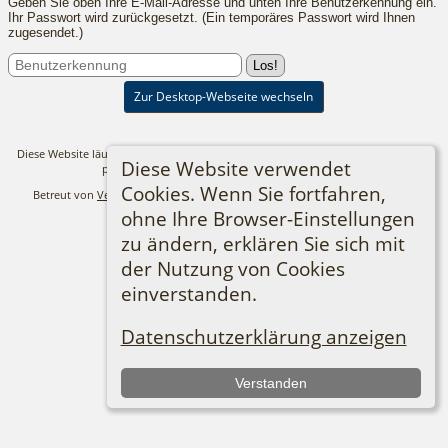
Geben Sie oben Ihre E-Mail-Adresse und unten Ihre Benutzerkennung ein.
Ihr Passwort wird zurückgesetzt. (Ein temporäres Passwort wird Ihnen
zugesendet.)
Zur Desktop-Webseite wechseln
Diese Website läuft mit
The Next Generation of Genealogy Sitebuilding
v. 14.0.3,
Diese Website verwendet
programmiert von Darrin Lythgoe © 2001-2026.
Cookies. Wenn Sie fortfahren,
Betreut von
Verein für Familienforschung in Ost- und Westpreußen e.V.
. |
Datenschutzerklärung
.
ohne Ihre Browser-Einstellungen
Impressum
zu ändern, erklären Sie sich mit
der Nutzung von Cookies
einverstanden.
Datenschutzerklärung anzeigen
Verstanden